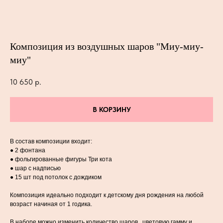
Композиция из воздушных шаров "Миу-миу-
миу"
10 650
р.
В КОРЗИНУ
В состав композиции входит:
● 2 фонтана
● фольгированные фигуры Три кота
● шар с надписью
● 15 шт под потолок с дождиком
Композиция идеально подходит к детскому дня рождения на любой
возраст начиная от 1 годика.
В наборе можно изменить количество шаров , цветовую гамму и