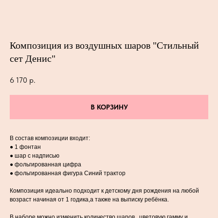
Композиция из воздушных шаров "Стильный
сет Денис"
6 170
р.
В КОРЗИНУ
В состав композиции входит:
● 1 фонтан
● шар с надписью
● фольгированная цифра
● фольгированная фигура Синий трактор
Композиция идеально подходит к детскому дня рождения на любой
возраст начиная от 1 годика,а также на выписку ребёнка.
В наборе можно изменить количество шаров , цветовую гамму и