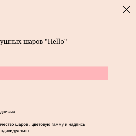
душных шаров "Hello"
адписью
чество шаров , цветовую гамму и надпись
индивидуально.