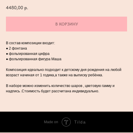
4480,00
р.
В КОРЗИНУ
В состав композиции входит:
● 2 фонтана
● фольгированная цифра
● фольгированная фигура Маша
Композиция идеально подходит к детскому дня рождения на любой
возраст начиная от 1 годика,а также на выписку ребёнка.
В наборе можно изменить количество шаров , цветовую гамму и
надпись .Стоимость будет рассчитана индивидуально.
Tilda
Made on