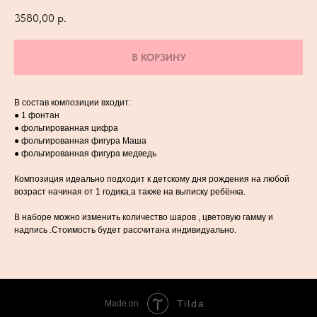
3580,00
р.
В КОРЗИНУ
В состав композиции входит:
● 1 фонтан
● фольгированная цифра
● фольгированная фигура Маша
● фольгированная фигура медведь
Композиция идеально подходит к детскому дня рождения на любой
возраст начиная от 1 годика,а также на выписку ребёнка.
В наборе можно изменить количество шаров , цветовую гамму и
надпись .Стоимость будет рассчитана индивидуально.
Tilda
Made on