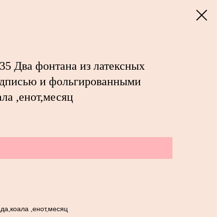
35 Два фонтана из латексных
адписью и фольгированными
ла ,енот,месяц
да,коала ,енот,месяц