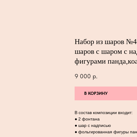
Набор из шаров №4
шаров с шаром с н
фигурами панда,коа
9 000
р.
В КОРЗИНУ
В состав композиции входит:
● 2 фонтана
● шар с надписью
● фольгированная фигуры пан