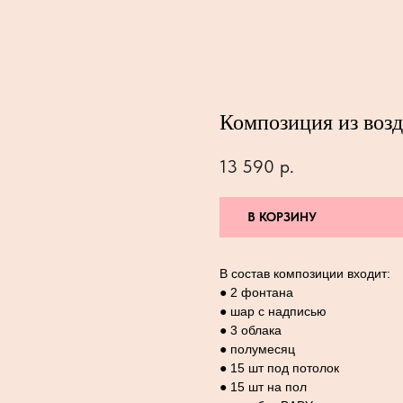
Композиция из воз
13 590
р.
В КОРЗИНУ
В состав композиции входит:
● 2 фонтана
● шар с надписью
● 3 облака
● полумесяц
● 15 шт под потолок
● 15 шт на пол